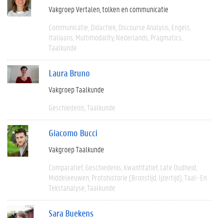
Vakgroep Vertalen, tolken en communicatie
Communicatie
Didactiek
Discourse Analysis
Engels
Italiaans
Multimodality
Nederlands
Pragmatics
Taalkunde
Laura Bruno
Vakgroep Taalkunde
Geschiedenis
Taalkunde
Giacomo Bucci
Vakgroep Taalkunde
Comparatief
Geschiedenis
Kwantitatief
Late Oudheid
Middeleeuwen
Protohistorie (bronstijd, Ijzertijd)
Taal- En
Tekstanalyse
Taalkunde
Sara Buekens