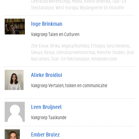
Literatuurwetenschap
Media
Noord-Amerika
Taal- En
Tekstanalyse
West-Europa
Wijsbegeerte En Filosofie
Inge Brinkman
Vakgroep Talen en Culturen
20e Eeuw
Afrika
Angola/Namibia
Ethiopia
Geschiedenis
Gikuyu
Kenya
Literatuurwetenschap
Monster Studies
Oral
Narratives
Taal- En Tekstanalyse
Veldonderzoek
Alieke Broidioi
Vakgroep Vertalen, tolken en communicatie
Leen Bruijneel
Vakgroep Taalkunde
Ember Brulez