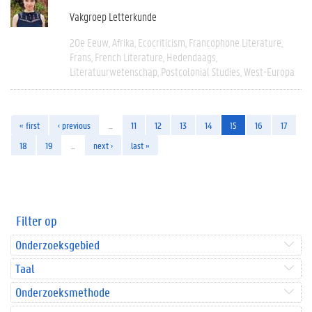
Vakgroep Letterkunde
20e Eeuw
Afrika
Ecocriticism
Francophone Literature
Frans
French Literature
Hedendaags
Literatuurwetenschap
Postcolonial Studies
West-Europa
« first
‹ previous
…
11
12
13
14
15
16
17
18
19
…
next ›
last »
Filter op
Onderzoeksgebied
Taal
Onderzoeksmethode