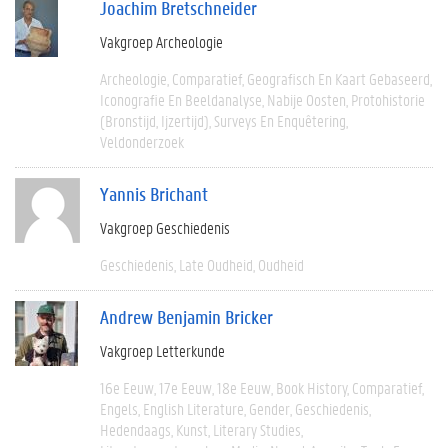
Joachim Bretschneider
Vakgroep Archeologie
Archeologie
Comparatief
Geografisch En Kaart Gebaseerd
Iconografie En Beeldanalyse
Nabije Oosten
Protohistorie
(bronstijd, Ijzertijd)
Surveys En Enquêtering
Veldonderzoek
Yannis Brichant
Vakgroep Geschiedenis
Geschiedenis
Late Oudheid
Oudheid
Andrew Benjamin Bricker
Vakgroep Letterkunde
16e Eeuw
17e Eeuw
18e Eeuw
Book History
Comparatief
Engels
English Literature
Gender
Geschiedenis
Hedendaags
Kunst
Literary Studies