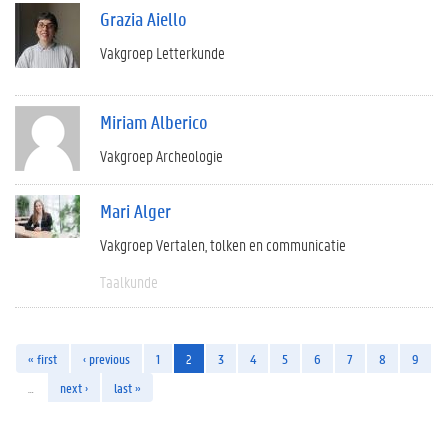
Grazia Aiello
Vakgroep Letterkunde
Miriam Alberico
Vakgroep Archeologie
Mari Alger
Vakgroep Vertalen, tolken en communicatie
Taalkunde
« first
‹ previous
1
2
3
4
5
6
7
8
9
…
next ›
last »