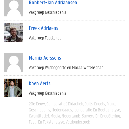
Robbert-Jan Adriaansen
Vakgroep Geschiedenis
Freek Adriaens
Vakgroep Taalkunde
Marnix Aerssens
Vakgroep Wijsbegeerte en Moraalwetenschap
Koen Aerts
Vakgroep Geschiedenis
20e Eeuw
Comparatief
Didactiek
Duits
Engels
Frans
Geschiedenis
Hedendaags
Iconografie En Beeldanalyse
Kwantitatief
Media
Nederlands
Surveys En Enquêtering
Taal- En Tekstanalyse
Veldonderzoek