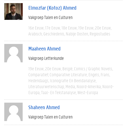
Elmozfar (Kotoz) Ahmed
Vakgroep Talen en Culturen
16e Eeuw
17e Eeuw
18e Eeuw
19e Eeuw
20e Eeuw
Arabisch
Geschiedenis
Nabije Oosten
Regiostudies
Maaheen Ahmed
Vakgroep Letterkunde
19e Eeuw
20e Eeuw
België
Comics / Graphic Novels
Comparatief
Comparative Literature
Engels
Frans
Hedendaags
Iconografie En Beeldanalyse
Literatuurwetenschap
Media
Noord-Amerika
Noord-
Europa
Taal- En Tekstanalyse
West-Europa
Shaheen Ahmed
Vakgroep Talen en Culturen