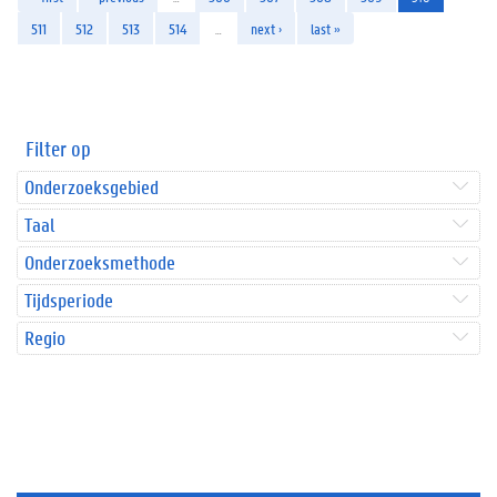
511
512
513
514
…
next ›
last »
Filter op
Onderzoeksgebied
Taal
Onderzoeksmethode
Tijdsperiode
Regio