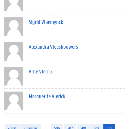
Sigrid Vlaemynck
Alexandra Vleeshouwers
Arne Vlerick
Marguerite Vlerick
« first
‹ previous
…
506
507
508
509
510