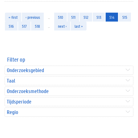
« first
‹ previous
…
510
511
512
513
514
515
516
517
518
…
next ›
last »
Filter op
Onderzoeksgebied
Taal
Onderzoeksmethode
Tijdsperiode
Regio