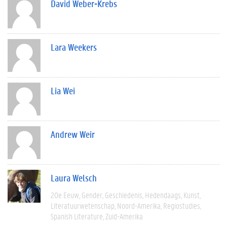
David Weber-Krebs
Lara Weekers
Lia Wei
Andrew Weir
Laura Welsch
20e Eeuw
Gender
Geschiedenis
Hedendaags
Kunst
Literatuurwetenschap
Noord-Amerika
Regiostudies
Spanish Literature
Zuid-Amerika