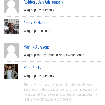
Robbert-Jan Adriaansen
Vakgroep Geschiedenis
Freek Adriaens
Vakgroep Taalkunde
Marnix Aerssens
Vakgroep Wijsbegeerte en Moraalwetenschap
Koen Aerts
Vakgroep Geschiedenis
20e Eeuw
Comparatief
Didactiek
Duits
Engels
Frans
Geschiedenis
Hedendaags
Iconografie En Beeldanalyse
Kwantitatief
Media
Nederlands
Surveys En Enquêtering
Taal- En Tekstanalyse
Veldonderzoek