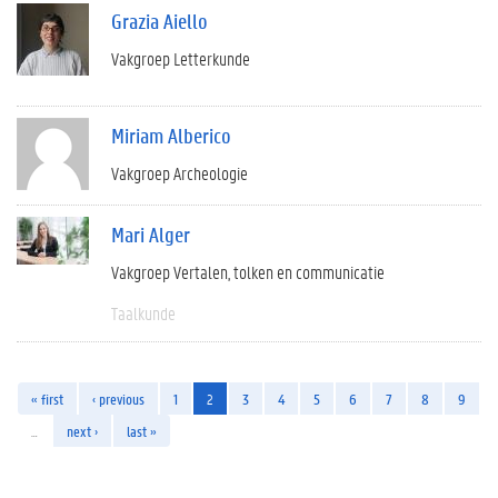
Grazia Aiello
Vakgroep Letterkunde
Miriam Alberico
Vakgroep Archeologie
Mari Alger
Vakgroep Vertalen, tolken en communicatie
Taalkunde
« first
‹ previous
1
2
3
4
5
6
7
8
9
…
next ›
last »