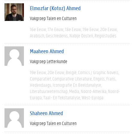
Elmozfar (Kotoz) Ahmed
Vakgroep Talen en Culturen
16e Eeuw
17e Eeuw
18e Eeuw
19e Eeuw
20e Eeuw
Arabisch
Geschiedenis
Nabije Oosten
Regiostudies
Maaheen Ahmed
Vakgroep Letterkunde
19e Eeuw
20e Eeuw
België
Comics / Graphic Novels
Comparatief
Comparative Literature
Engels
Frans
Hedendaags
Iconografie En Beeldanalyse
Literatuurwetenschap
Media
Noord-Amerika
Noord-
Europa
Taal- En Tekstanalyse
West-Europa
Shaheen Ahmed
Vakgroep Talen en Culturen