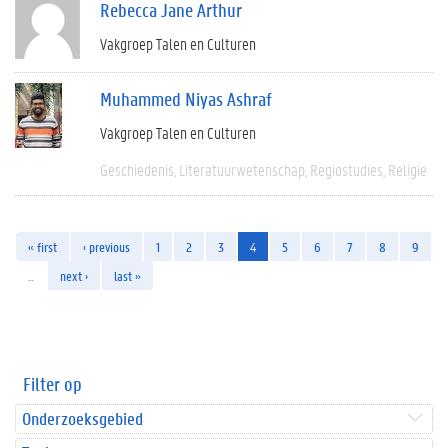
Rebecca Jane Arthur
Vakgroep Talen en Culturen
Muhammed Niyas Ashraf
Vakgroep Talen en Culturen
Geschiedenis
Literatuurwetenschap
Regiostudies
Religie
« first
‹ previous
1
2
3
4
5
6
7
8
9
…
next ›
last »
Filter op
Onderzoeksgebied