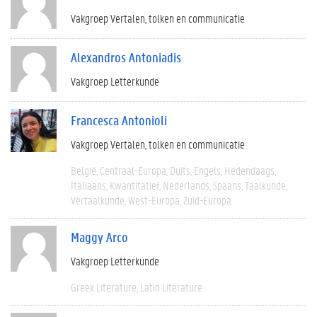
Vakgroep Vertalen, tolken en communicatie
Alexandros Antoniadis
Vakgroep Letterkunde
Francesca Antonioli
Vakgroep Vertalen, tolken en communicatie
België
Centraal-Europa
Duits
Engels
Hedendaags
Italiaans
Kwantitatief
Nederlands
Spaans
Taalkunde
Vertaalkunde
West-Europa
Zuid-Europa
Maggy Arco
Vakgroep Letterkunde
Greek Literature
Latin Literature