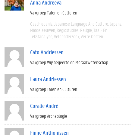
Anna Andreeva
Vakgroep Talen en Culturen
Geschiedenis
Japanese Language And Culture
Japans
Middeleeuwen
Regiostudies
Religie
Taal- En
Tekstanalyse
Veldonderzoek
Verre Oosten
Cato Andriessen
Vakgroep Wijsbegeerte en Moraalwetenschap
Laura Andriessen
Vakgroep Talen en Culturen
Coralie André
Vakgroep Archeologie
Finne Anthonissen