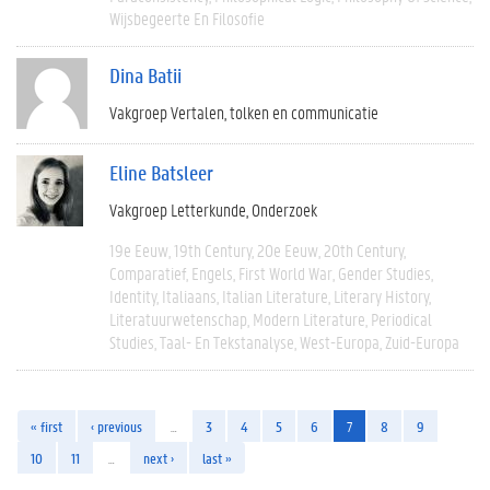
Wijsbegeerte En Filosofie
Dina Batii
Vakgroep Vertalen, tolken en communicatie
Eline Batsleer
Vakgroep Letterkunde
Onderzoek
19e Eeuw
19th Century
20e Eeuw
20th Century
Comparatief
Engels
First World War
Gender Studies
Identity
Italiaans
Italian Literature
Literary History
Literatuurwetenschap
Modern Literature
Periodical
Studies
Taal- En Tekstanalyse
West-Europa
Zuid-Europa
« first
‹ previous
…
3
4
5
6
7
8
9
10
11
…
next ›
last »