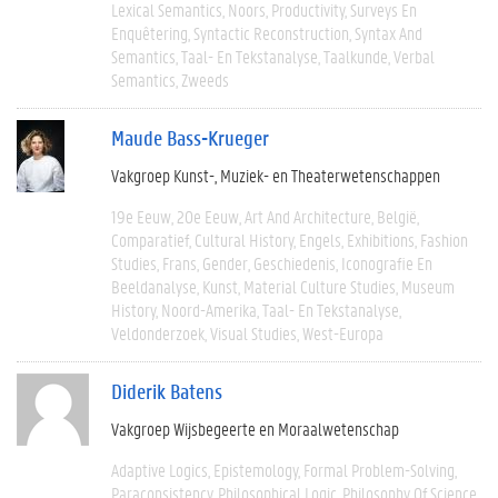
Lexical Semantics
Noors
Productivity
Surveys En
Enquêtering
Syntactic Reconstruction
Syntax And
Semantics
Taal- En Tekstanalyse
Taalkunde
Verbal
Semantics
Zweeds
Maude Bass-Krueger
Vakgroep Kunst-, Muziek- en Theaterwetenschappen
19e Eeuw
20e Eeuw
Art And Architecture
België
Comparatief
Cultural History
Engels
Exhibitions
Fashion
Studies
Frans
Gender
Geschiedenis
Iconografie En
Beeldanalyse
Kunst
Material Culture Studies
Museum
History
Noord-Amerika
Taal- En Tekstanalyse
Veldonderzoek
Visual Studies
West-Europa
Diderik Batens
Vakgroep Wijsbegeerte en Moraalwetenschap
Adaptive Logics
Epistemology
Formal Problem-Solving
Paraconsistency
Philosophical Logic
Philosophy Of Science