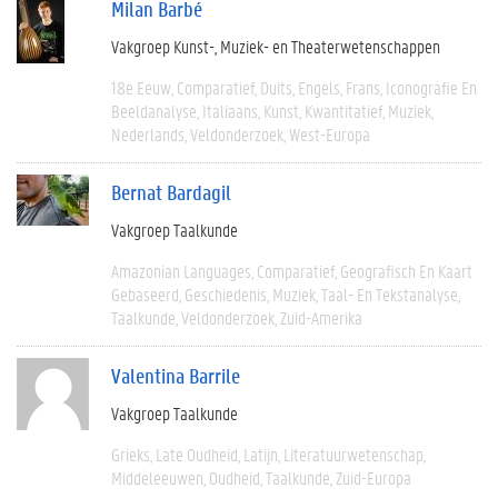
Milan Barbé
Vakgroep Kunst-, Muziek- en Theaterwetenschappen
18e Eeuw
Comparatief
Duits
Engels
Frans
Iconografie En
Beeldanalyse
Italiaans
Kunst
Kwantitatief
Muziek
Nederlands
Veldonderzoek
West-Europa
Bernat Bardagil
Vakgroep Taalkunde
Amazonian Languages
Comparatief
Geografisch En Kaart
Gebaseerd
Geschiedenis
Muziek
Taal- En Tekstanalyse
Taalkunde
Veldonderzoek
Zuid-Amerika
Valentina Barrile
Vakgroep Taalkunde
Grieks
Late Oudheid
Latijn
Literatuurwetenschap
Middeleeuwen
Oudheid
Taalkunde
Zuid-Europa