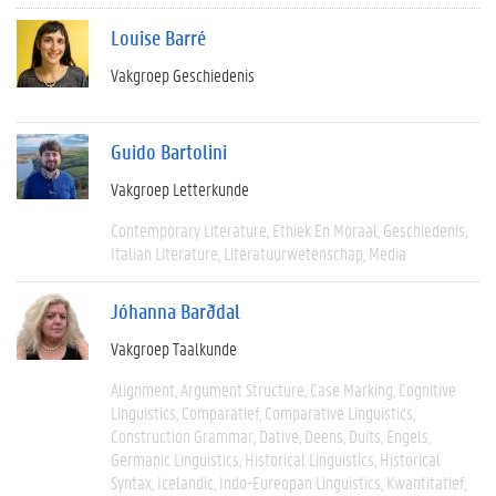
Louise Barré
Vakgroep Geschiedenis
Guido Bartolini
Vakgroep Letterkunde
Contemporary Literature
Ethiek En Moraal
Geschiedenis
Italian Literature
Literatuurwetenschap
Media
Jóhanna Barðdal
Vakgroep Taalkunde
Alignment
Argument Structure
Case Marking
Cognitive
Linguistics
Comparatief
Comparative Linguistics
Construction Grammar
Dative
Deens
Duits
Engels
Germanic Linguistics
Historical Linguistics
Historical
Syntax
Icelandic
Indo-Eureopan Linguistics
Kwantitatief