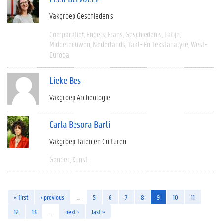
Vakgroep Geschiedenis
Comparatief
Engels
Frans
Geschiedenis
Latijn
Middeleeuwen
Nederlands
Taal- En Tekstanalyse
West-
Europa
Lieke Bes
Vakgroep Archeologie
Carla Besora Barti
Vakgroep Talen en Culturen
Gender
Kunst
« first
‹ previous
…
5
6
7
8
9
10
11
12
13
…
next ›
last »