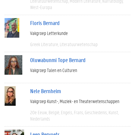
Literatuurwetenschap
Modern Literature
Narratology
West-Europa
Floris Bernard
Vakgroep Letterkunde
Greek Literature
Literatuurwetenschap
Oluwabunmi Tope Bernard
Vakgroep Talen en Culturen
Nele Bernheim
Vakgroep Kunst-, Muziek- en Theaterwetenschappen
20e Eeuw
België
Engels
Frans
Geschiedenis
Kunst
Nederlands
Leen Bervoets