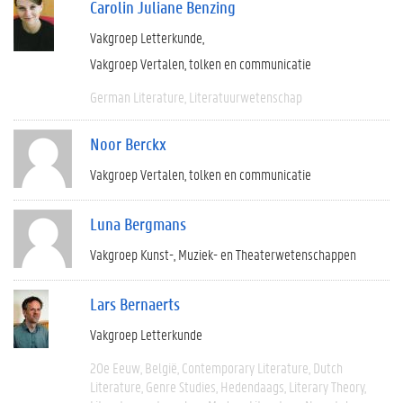
Carolin Juliane Benzing
Vakgroep Letterkunde
Vakgroep Vertalen, tolken en communicatie
German Literature
Literatuurwetenschap
Noor Berckx
Vakgroep Vertalen, tolken en communicatie
Luna Bergmans
Vakgroep Kunst-, Muziek- en Theaterwetenschappen
Lars Bernaerts
Vakgroep Letterkunde
20e Eeuw
België
Contemporary Literature
Dutch
Literature
Genre Studies
Hedendaags
Literary Theory