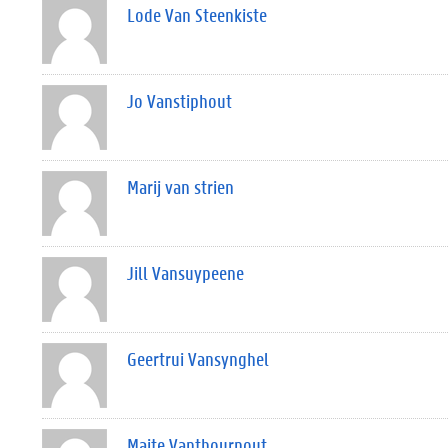
Lode Van Steenkiste
Jo Vanstiphout
Marij van strien
Jill Vansuypeene
Geertrui Vansynghel
Maite Vanthournout