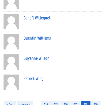
Benoît Willequet
Quentin Williams
Guyanne Wilson
Patrick Wing
« first
‹ previous
…
514
515
516
517
518
519