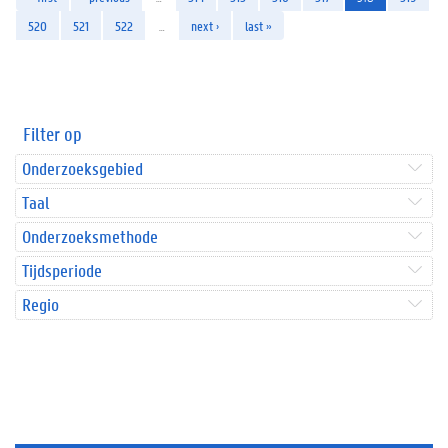
520
521
522
…
next ›
last »
Filter op
Onderzoeksgebied
Taal
Onderzoeksmethode
Tijdsperiode
Regio