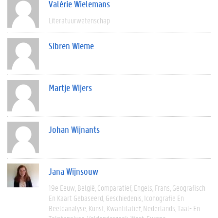
Valérie Wielemans
Literatuurwetenschap
Sibren Wieme
Martje Wijers
Johan Wijnants
Jana Wijnsouw
19e Eeuw
België
Comparatief
Engels
Frans
Geografisch
En Kaart Gebaseerd
Geschiedenis
Iconografie En
Beeldanalyse
Kunst
Kwantitatief
Nederlands
Taal- En