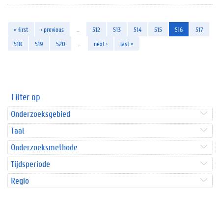
« first
‹ previous
…
512
513
514
515
516
517
518
519
520
…
next ›
last »
Filter op
Onderzoeksgebied
Taal
Onderzoeksmethode
Tijdsperiode
Regio