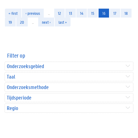
« first
‹ previous
…
12
13
14
15
16
17
18
19
20
…
next ›
last »
Filter op
Onderzoeksgebied
Taal
Onderzoeksmethode
Tijdsperiode
Regio