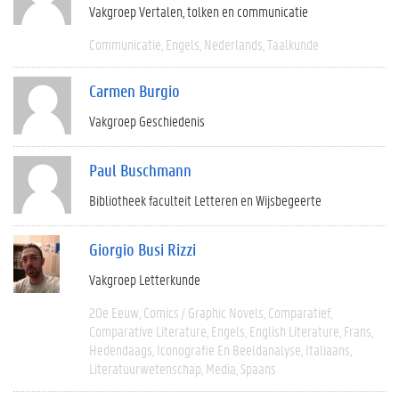
Vakgroep Vertalen, tolken en communicatie
Communicatie
Engels
Nederlands
Taalkunde
Carmen Burgio
Vakgroep Geschiedenis
Paul Buschmann
Bibliotheek faculteit Letteren en Wijsbegeerte
Giorgio Busi Rizzi
Vakgroep Letterkunde
20e Eeuw
Comics / Graphic Novels
Comparatief
Comparative Literature
Engels
English Literature
Frans
Hedendaags
Iconografie En Beeldanalyse
Italiaans
Literatuurwetenschap
Media
Spaans