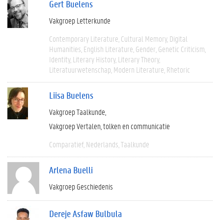
Gert Buelens
Vakgroep Letterkunde
Contemporary Literature
Cultural Memory
Digital
Humanities
English Literature
Gender
Genetic Criticism
Identity
Literary History
Literary Theory
Literatuurwetenschap
Modern Literature
Rhetoric
Liisa Buelens
Vakgroep Taalkunde
Vakgroep Vertalen, tolken en communicatie
Comparatief
Nederlands
Taalkunde
Arlena Buelli
Vakgroep Geschiedenis
Dereje Asfaw Bulbula