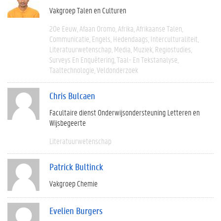
Vakgroep Talen en Culturen
20e Eeuw
Afaan Oromo
Afrika
Afrikaanse Talen
Communicatie
Engels
Hedendaags
Interculturaliteit
Literatuurwetenschap
Media
Muziek
Regiostudies
Surveys En Enquêtering
Taal- En Tekstanalyse
Taaltechnologie
Veldonderzoek
Chris Bulcaen
Facultaire dienst Onderwijsondersteuning Letteren en
Wijsbegeerte
Literatuurwetenschap
Patrick Bultinck
Vakgroep Chemie
Evelien Burgers