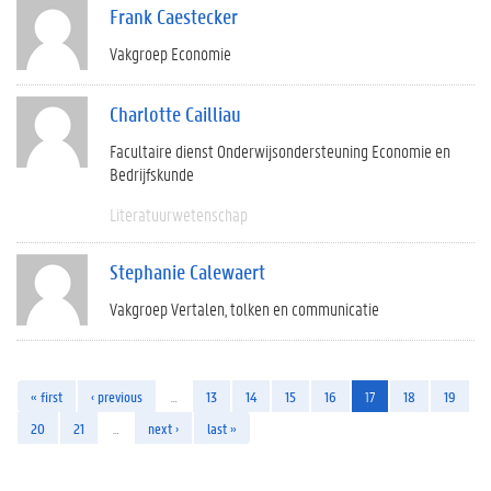
Frank Caestecker
Vakgroep Economie
Charlotte Cailliau
Facultaire dienst Onderwijsondersteuning Economie en
Bedrijfskunde
Literatuurwetenschap
Stephanie Calewaert
Vakgroep Vertalen, tolken en communicatie
« first
‹ previous
…
13
14
15
16
17
18
19
20
21
…
next ›
last »