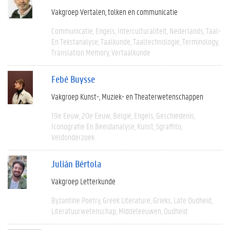
Vakgroep Vertalen, tolken en communicatie
Communicatie
Engels
Interculturaliteit
Nederlands
Taal-
En Tekstanalyse
Taalkunde
Taaltechnologie
Terminology
Translation Memory
Vertaalkunde
Febé Buysse
Vakgroep Kunst-, Muziek- en Theaterwetenschappen
19e Eeuw
20e Eeuw
België
Engels
Geschiedenis
Iconografie En Beeldanalyse
Kunst
Sgraffito
Veldonderzoek
Julián Bértola
Vakgroep Letterkunde
Byzantine Poetry
Greek Literature
Grieks
Late Oudheid
Literatuurwetenschap
Middeleeuwen
Oudheid