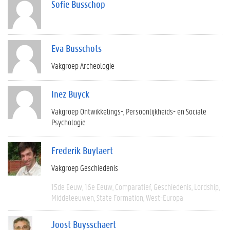
Sofie Busschop
Eva Busschots
Vakgroep Archeologie
Inez Buyck
Vakgroep Ontwikkelings-, Persoonlijkheids- en Sociale
Psychologie
Frederik Buylaert
Vakgroep Geschiedenis
15de Eeuw
16e Eeuw
Comparatief
Geschiedenis
Lordship
Middeleeuwen
State Formation
West-Europa
Joost Buysschaert