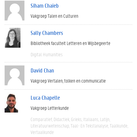
Siham Chaieb
Vakgroep Talen en Culturen
Sally Chambers
Bibliotheek faculteit Letteren en Wijsbegeerte
Digital Humanities
David Chan
Vakgroep Vertalen, tolken en communicatie
Luca Chapelle
Vakgroep Letterkunde
Comparatief
Didactiek
Grieks
Italiaans
Latijn
Literatuurwetenschap
Taal- En Tekstanalyse
Taalkunde
Vertaalkunde