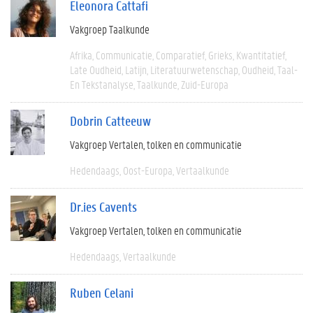
Eleonora Cattafi
Vakgroep Taalkunde
Afrika
Communicatie
Comparatief
Grieks
Kwantitatief
Late Oudheid
Latijn
Literatuurwetenschap
Oudheid
Taal-
En Tekstanalyse
Taalkunde
Zuid-Europa
Dobrin Catteeuw
Vakgroep Vertalen, tolken en communicatie
Hedendaags
Oost-Europa
Vertaalkunde
Dr.ies Cavents
Vakgroep Vertalen, tolken en communicatie
Hedendaags
Vertaalkunde
Ruben Celani