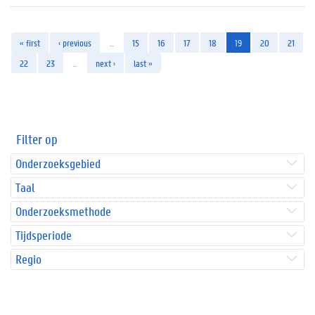
« first
‹ previous
…
15
16
17
18
19
20
21
22
23
…
next ›
last »
Filter op
Onderzoeksgebied
Taal
Onderzoeksmethode
Tijdsperiode
Regio