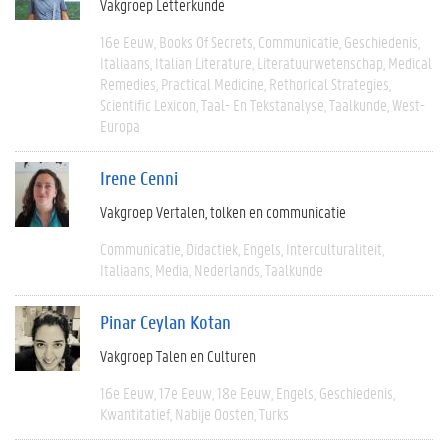
Vakgroep Letterkunde
16e Eeuw
Books Of Secrets
Communicatie
Geschiedenis
Italiaans
Italian Literature
Literatuurwetenschap
Medical
Remedies
Practical Medicine
Rethorical Strategies
Scientific Lexicon
Taal- En Tekstanalyse
Taalkunde
West-
Europa
Irene Cenni
Vakgroep Vertalen, tolken en communicatie
Communicatie
Didactiek
Engels
Interculturaliteit
Italiaans
Media
Nederlands
Taalkunde
Pinar Ceylan Kotan
Vakgroep Talen en Culturen
16e Eeuw
17e Eeuw
18e Eeuw
Engels
Geschiedenis
Kwantitatief
Nabije Oosten
Turks