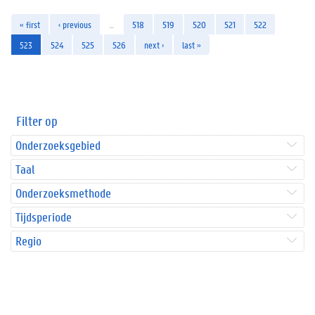
« first
‹ previous
…
518
519
520
521
522
523
524
525
526
next ›
last »
Filter op
Onderzoeksgebied
Taal
Onderzoeksmethode
Tijdsperiode
Regio