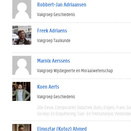
Robbert-Jan Adriaansen
Vakgroep Geschiedenis
Freek Adriaens
Vakgroep Taalkunde
Marnix Aerssens
Vakgroep Wijsbegeerte en Moraalwetenschap
Koen Aerts
Vakgroep Geschiedenis
20e Eeuw
Comparatief
Didactiek
Duits
Engels
Frans
Ge
Surveys En Enquêtering
Taal- En Tekstanalyse
Veldonde
Elmozfar (Kotoz) Ahmed