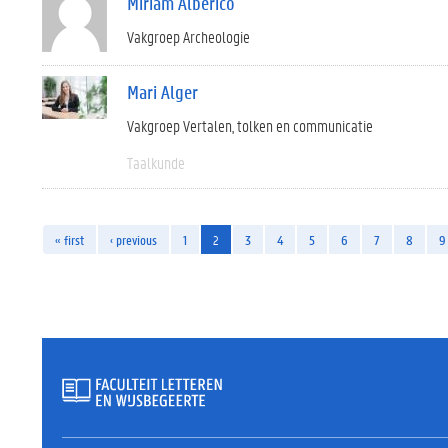
Miriam Alberico
Vakgroep Archeologie
Mari Alger
Vakgroep Vertalen, tolken en communicatie
Taalkunde
« first
‹ previous
1
2
3
4
5
6
7
8
9