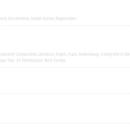
isch
Geschiedenis
Nabije Oosten
Regiostudies
paratief
Comparative Literature
Engels
Frans
Hedendaags
Iconografie En B
opa
Taal- En Tekstanalyse
West-Europa