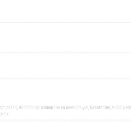
schiedenis
Hedendaags
Iconografie En Beeldanalyse
Kwantitatief
Media
Nede
rzoek