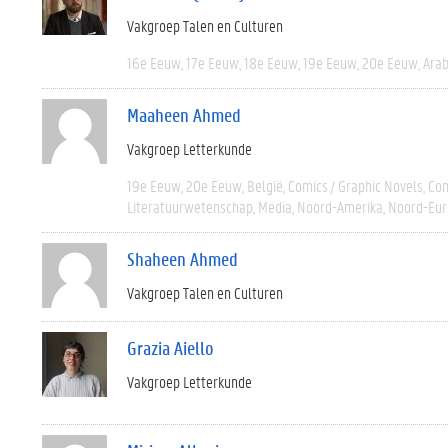
Vakgroep Talen en Culturen
16e Eeuw
17e Eeuw
18e Eeuw
19e Eeuw
20e Eeuw
Arab
Maaheen Ahmed
Vakgroep Letterkunde
19e Eeuw
20e Eeuw
België
Comics / Graphic Novels
Com
Literatuurwetenschap
Media
Noord-Amerika
Noord-Eur
Shaheen Ahmed
Vakgroep Talen en Culturen
Grazia Aiello
Vakgroep Letterkunde