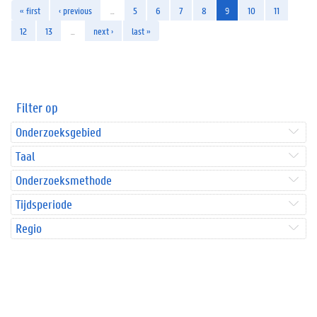
« first
‹ previous
…
5
6
7
8
9
10
11
12
13
…
next ›
last »
Filter op
Onderzoeksgebied
Taal
Onderzoeksmethode
Tijdsperiode
Regio