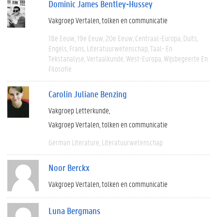
Dominic James Bentley-Hussey
Vakgroep Vertalen, tolken en communicatie
18e Eeuw
19e Eeuw
20e Eeuw
Centraal-Europa
Duits
Engels
Frans
Literatuurwetenschap
Taal- En
Tekstanalyse
Vertaalkunde
West-Europa
Wijsbegeerte En
Filosofie
Carolin Juliane Benzing
Vakgroep Letterkunde
Vakgroep Vertalen, tolken en communicatie
German Literature
Literatuurwetenschap
Noor Berckx
Vakgroep Vertalen, tolken en communicatie
Luna Bergmans