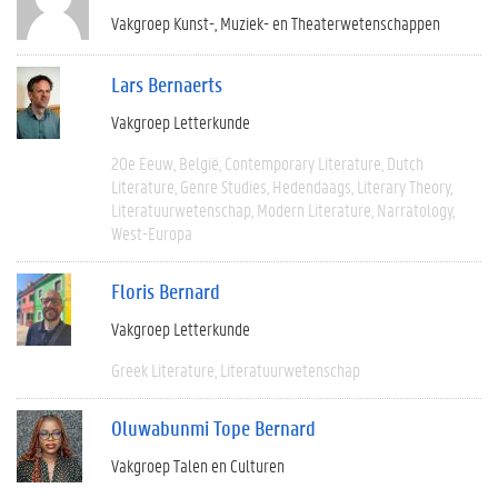
Vakgroep Kunst-, Muziek- en Theaterwetenschappen
Lars Bernaerts
Vakgroep Letterkunde
20e Eeuw
België
Contemporary Literature
Dutch
Literature
Genre Studies
Hedendaags
Literary Theory
Literatuurwetenschap
Modern Literature
Narratology
West-Europa
Floris Bernard
Vakgroep Letterkunde
Greek Literature
Literatuurwetenschap
Oluwabunmi Tope Bernard
Vakgroep Talen en Culturen