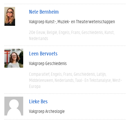
Nele Bernheim
Vakgroep Kunst-, Muziek- en Theaterwetenschappen
20e Eeuw
België
Engels
Frans
Geschiedenis
Kunst
Nederlands
Leen Bervoets
Vakgroep Geschiedenis
Comparatief
Engels
Frans
Geschiedenis
Latijn
Middeleeuwen
Nederlands
Taal- En Tekstanalyse
West-
Europa
Lieke Bes
Vakgroep Archeologie