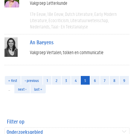
Vakgroep Letterkunde
17e Eeuw
18e Eeuw
Dutch Literature
Early Modern
Literature
Ecocriticism
Literatuurwetenschap
Nederlands
Taal- En Tekstanalyse
An Baeyens
Vakgroep Vertalen, tolken en communicatie
« first
‹ previous
1
2
3
4
5
6
7
8
9
…
next ›
last »
Filter op
Onderzoeksgebied