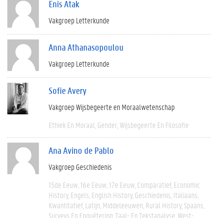
Enis Atak
Vakgroep Letterkunde
Anna Athanasopoulou
Vakgroep Letterkunde
Sofie Avery
Vakgroep Wijsbegeerte en Moraalwetenschap
Ethiek En Moraal
Gender
Wijsbegeerte En Filosofie
Ana Avino de Pablo
Vakgroep Geschiedenis
15de Eeuw
16e Eeuw
17e Eeuw
Comparatief
Economic
History
Engels
English History
Geschiedenis
Italiaans
Kwantitatief
Latijn
Middeleeuwen
Rural History
Spaans
Surveys En Enquêtering
Taal- En Tekstanalyse
West-