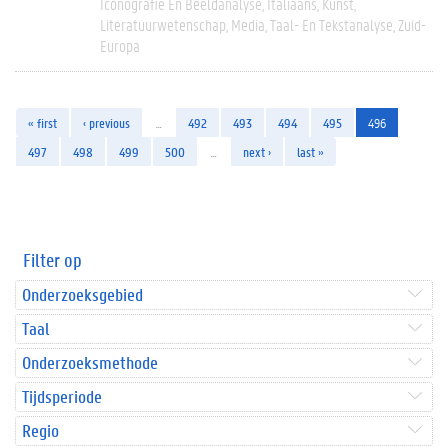
Iconografie En Beeldanalyse
Italiaans
Kunst
Literatuurwetenschap
Media
Taal- En Tekstanalyse
Zuid-
Europa
« first
‹ previous
…
492
493
494
495
496
497
498
499
500
…
next ›
last »
Filter op
Onderzoeksgebied
Taal
Onderzoeksmethode
Tijdsperiode
Regio