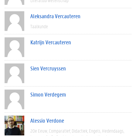
Literatuurwetenschap
Aleksandra Vercauteren
Taalkunde
Katrijn Vercauteren
Sien Vercruyssen
Simon Verdegem
Alessio Verdone
20e Eeuw
Comparatief
Didactiek
Engels
Hedendaags