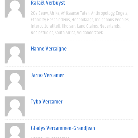
Rafaël Verbuyst
20e Eeuw
Afrika
Afrikaanse Talen
Anthropology
Engels
Ethnicity
Geschiedenis
Hedendaags
Indigenous Peoples
Interculturaliteit
Khoisan
Land Claims
Nederlands
Regiostudies
South Africa
Veldonderzoek
Hanne Vercaigne
Jarno Vercamer
Tybo Vercamer
Gladys Vercammen-Grandjean