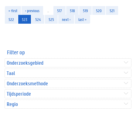
« first
‹ previous
…
517
518
519
520
521
522
523
524
525
next ›
last »
Filter op
Onderzoeksgebied
Taal
Onderzoeksmethode
Tijdsperiode
Regio