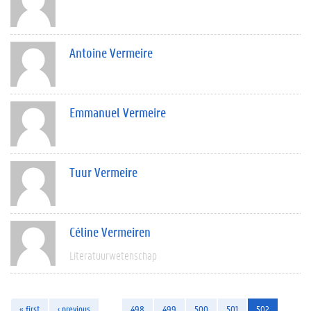
Antoine Vermeire
Emmanuel Vermeire
Tuur Vermeire
Céline Vermeiren
Literatuurwetenschap
« first
‹ previous
…
498
499
500
501
502