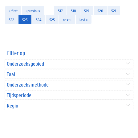
« first
‹ previous
…
517
518
519
520
521
522
523
524
525
next ›
last »
Filter op
Onderzoeksgebied
Taal
Onderzoeksmethode
Tijdsperiode
Regio