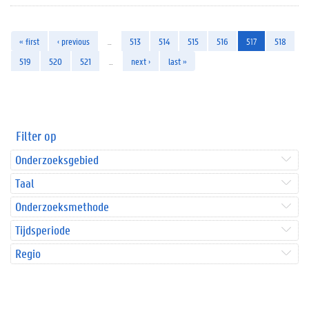
« first
‹ previous
…
513
514
515
516
517
518
519
520
521
…
next ›
last »
Filter op
Onderzoeksgebied
Taal
Onderzoeksmethode
Tijdsperiode
Regio