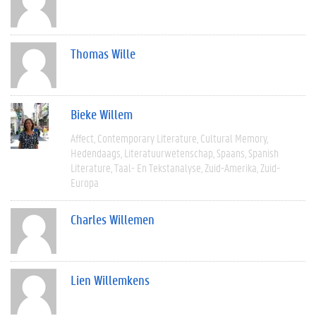
Thomas Wille
Bieke Willem
Affect
Contemporary Literature
Cultural Memory
Hedendaags
Literatuurwetenschap
Spaans
Spanish
Literature
Taal- En Tekstanalyse
Zuid-Amerika
Zuid-
Europa
Charles Willemen
Lien Willemkens