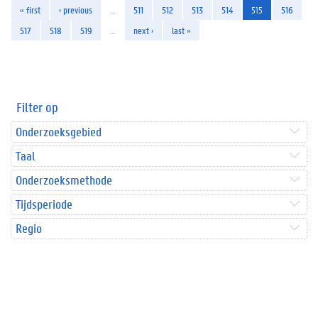
« first
‹ previous
…
511
512
513
514
515
516
517
518
519
…
next ›
last »
Filter op
Onderzoeksgebied
Taal
Onderzoeksmethode
Tijdsperiode
Regio