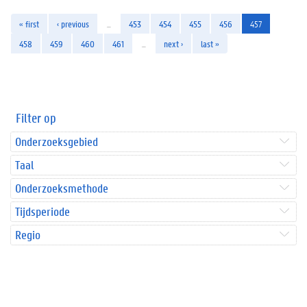
« first
‹ previous
…
453
454
455
456
457
458
459
460
461
…
next ›
last »
Filter op
Onderzoeksgebied
Taal
Onderzoeksmethode
Tijdsperiode
Regio