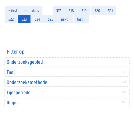
« first
‹ previous
…
517
518
519
520
521
522
523
524
525
next ›
last »
Filter op
Onderzoeksgebied
Taal
Onderzoeksmethode
Tijdsperiode
Regio