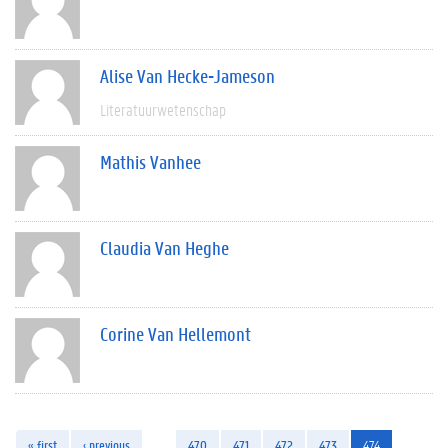
Alise Van Hecke-Jameson
Literatuurwetenschap
Mathis Vanhee
Claudia Van Heghe
Corine Van Hellemont
« first
‹ previous
…
470
471
472
473
474