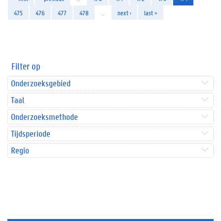
475
476
477
478
…
next ›
last »
Filter op
Onderzoeksgebied
Taal
Onderzoeksmethode
Tijdsperiode
Regio