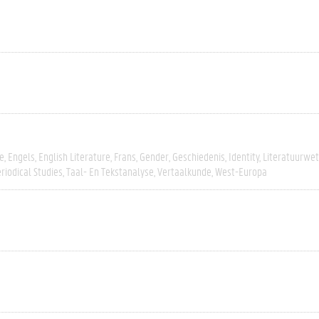
e
Engels
English Literature
Frans
Gender
Geschiedenis
Identity
Literatuurwe
riodical Studies
Taal- En Tekstanalyse
Vertaalkunde
West-Europa