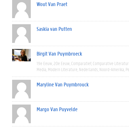
Wout Van Praet
Saskia van Putten
Birgit Van Puymbroeck
19e Eeuw
20e Eeuw
Comparatief
Comparative Literatur
Media
Modern Literature
Nederlands
Noord-Amerika
Pe
Maryline Van Puymbrouck
Margo Van Puyvelde