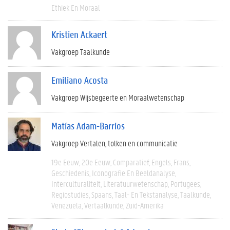
Ethiek En Moraal
Kristien Ackaert
Vakgroep Taalkunde
Emiliano Acosta
Vakgroep Wijsbegeerte en Moraalwetenschap
Matías Adam-Barrios
Vakgroep Vertalen, tolken en communicatie
19e Eeuw
20e Eeuw
Comparatief
Engels
Frans
Geschiedenis
Iconografie En Beeldanalyse
Interculturaliteit
Literatuurwetenschap
Portugees
Regiostudies
Spaans
Taal- En Tekstanalyse
Taalkunde
Venezuela
Vertaalkunde
Zuid-Amerika