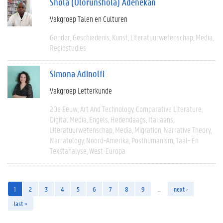
Shola (Olorunshola) Adenekan
Vakgroep Talen en Culturen
Gender
Geschiedenis
Kunst
Literatuurwetenschap
Media
Regiostudies
Simona Adinolfi
Vakgroep Letterkunde
20e Eeuw
Art And Technology
Comparative Literature
Digital Media
Engels
Hedendaags
Italiaans
Literatuurwetenschap
Media
Migration
Narrative Theory
Narratology
Noord-Amerika
Posthumanism
Taal- En
Tekstanalyse
West-Europa
1
2
3
4
5
6
7
8
9
…
next ›
last »