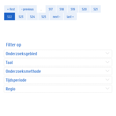
« first
‹ previous
…
517
518
519
520
521
522
523
524
525
next ›
last »
Filter op
Onderzoeksgebied
Taal
Onderzoeksmethode
Tijdsperiode
Regio