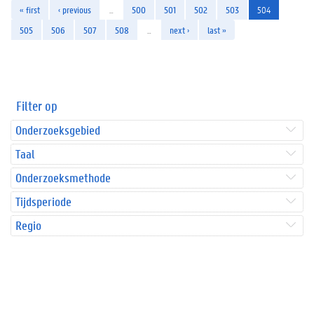
« first
‹ previous
…
500
501
502
503
504
505
506
507
508
…
next ›
last »
Filter op
Onderzoeksgebied
Taal
Onderzoeksmethode
Tijdsperiode
Regio