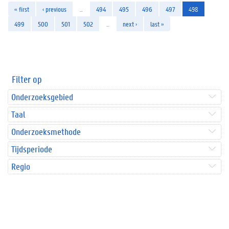
« first
‹ previous
…
494
495
496
497
498
499
500
501
502
…
next ›
last »
Filter op
Onderzoeksgebied
Taal
Onderzoeksmethode
Tijdsperiode
Regio