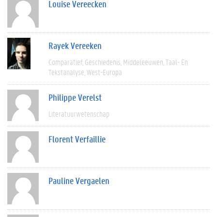
Louise Vereecken
Rayek Vereeken
Comparatief
Geschiedenis
Middeleeuwen
Taal- En
Tekstanalyse
West-Europa
Philippe Verelst
Literatuurwetenschap
Florent Verfaillie
Pauline Vergaelen