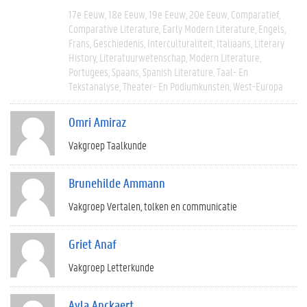
17e Eeuw
18e Eeuw
19e Eeuw
20e Eeuw
Comparatief
Comparative Literature
Early Modern Literature
Engels
Frans
Geschiedenis
Interculturaliteit
Italiaans
Literary
History
Literatuurwetenschap
Modern Literature
Portugees
Spaans
Spanish Literature
Taal- En
Tekstanalyse
Theater- En Podiumkunsten
West-Europa
Omri Amiraz
Vakgroep Taalkunde
Brunehilde Ammann
Vakgroep Vertalen, tolken en communicatie
Griet Anaf
Vakgroep Letterkunde
Ayla Anckaert