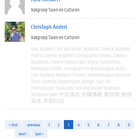
Vakgroep Talen en Culturen
Christoph Anderl
Vakgroep Talen en Culturen
Azië
Buddha's Life Narratives
Buddhist Chinese
Buddhist
Hybrid Chinese
Buddhist Iconography
Chinees
Chinese
Buddhism
Chinese Manuscripts
Digital Humanities
Dunhuang Studies
Iconografie En Beeldanalyse
Kunst
Late Oudheid
Medieval Chinese
Middeleeuwen
Oosterse
Talen
Oudheid
Regiostudies
Religie
Taal- En
Tekstanalyse
Taalkunde
Text And Image Relations
Veldonderzoek
中古漢語
中國佛教
敦煌學
敦煌
寫本
早期白話
« first
‹ previous
1
2
3
4
5
6
7
8
9
…
next ›
last »