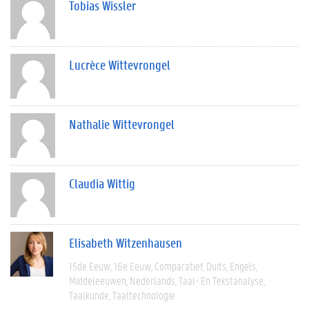
Tobias Wissler
Lucrèce Wittevrongel
Nathalie Wittevrongel
Claudia Wittig
Elisabeth Witzenhausen
15de Eeuw
16e Eeuw
Comparatief
Duits
Engels
Middeleeuwen
Nederlands
Taal- En Tekstanalyse
Taalkunde
Taaltechnologie