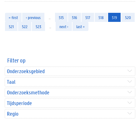
« first
‹ previous
…
515
516
517
518
519
520
521
522
523
…
next ›
last »
Filter op
Onderzoeksgebied
Taal
Onderzoeksmethode
Tijdsperiode
Regio