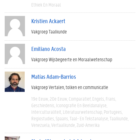
Ethiek En Moraal
Kristien Ackaert
Vakgroep Taalkunde
Emiliano Acosta
Vakgroep Wijsbegeerte en Moraalwetenschap
Matías Adam-Barrios
Vakgroep Vertalen, tolken en communicatie
19e Eeuw
20e Eeuw
Comparatief
Engels
Frans
Geschiedenis
Iconografie En Beeldanalyse
Interculturaliteit
Literatuurwetenschap
Portugees
Regiostudies
Spaans
Taal- En Tekstanalyse
Taalkunde
Venezuela
Vertaalkunde
Zuid-Amerika