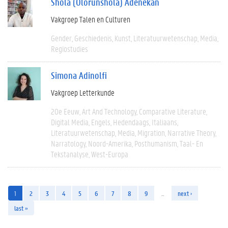
Shola (Olorunshola) Adenekan
Vakgroep Talen en Culturen
Gender
Geschiedenis
Kunst
Literatuurwetenschap
Media
Regiostudies
Simona Adinolfi
Vakgroep Letterkunde
20e Eeuw
Art And Technology
Comparative Literature
Digital Media
Engels
Hedendaags
Italiaans
Literatuurwetenschap
Media
Migration
Narrative Theory
Narratology
Noord-Amerika
Posthumanism
Taal- En
Tekstanalyse
West-Europa
1
2
3
4
5
6
7
8
9
…
next ›
last »