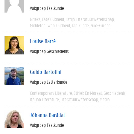
Vakgroep Taalkunde
Grieks
Late Oudheid
Latijn
Literatuurwetenschap
Middeleeuwen
Oudheid
Taalkunde
Zuid-Europa
Louise Barré
Vakgroep Geschiedenis
Guido Bartolini
Vakgroep Letterkunde
Contemporary Literature
Ethiek En Moraal
Geschiedenis
Italian Literature
Literatuurwetenschap
Media
Jóhanna Barðdal
Vakgroep Taalkunde