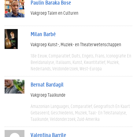
Paulin Baraka Bose
Vakgroep Talen en Culturen
Milan Barbé
Vakgroep Kunst-, Muziek- en Theaterwetenschappen
18e Eeuw
Comparatief
Duits
Engels
Frans
Iconografie En
Beeldanalyse
Italiaans
Kunst
Kwantitatief
Muziek
Nederlands
Veldonderzoek
West-Europa
Bernat Bardagil
Vakgroep Taalkunde
Amazonian Languages
Comparatief
Geografisch En Kaart
Gebaseerd
Geschiedenis
Muziek
Taal- En Tekstanalyse
Taalkunde
Veldonderzoek
Zuid-Amerika
Valentina Barrile