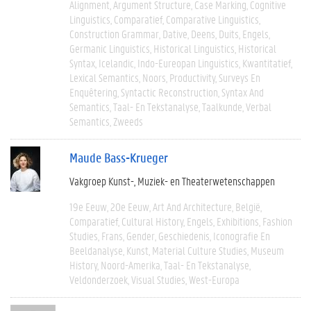
Alignment
Argument Structure
Case Marking
Cognitive
Linguistics
Comparatief
Comparative Linguistics
Construction Grammar
Dative
Deens
Duits
Engels
Germanic Linguistics
Historical Linguistics
Historical
Syntax
Icelandic
Indo-Eureopan Linguistics
Kwantitatief
Lexical Semantics
Noors
Productivity
Surveys En
Enquêtering
Syntactic Reconstruction
Syntax And
Semantics
Taal- En Tekstanalyse
Taalkunde
Verbal
Semantics
Zweeds
Maude Bass-Krueger
Vakgroep Kunst-, Muziek- en Theaterwetenschappen
19e Eeuw
20e Eeuw
Art And Architecture
België
Comparatief
Cultural History
Engels
Exhibitions
Fashion
Studies
Frans
Gender
Geschiedenis
Iconografie En
Beeldanalyse
Kunst
Material Culture Studies
Museum
History
Noord-Amerika
Taal- En Tekstanalyse
Veldonderzoek
Visual Studies
West-Europa