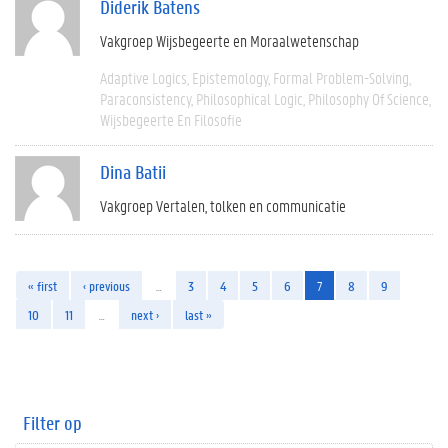
Diderik Batens
Vakgroep Wijsbegeerte en Moraalwetenschap
Adaptive Logics
Epistemology
Formal Problem-Solving
Paraconsistency
Philosophical Logic
Philosophy Of Science
Wijsbegeerte En Filosofie
Dina Batii
Vakgroep Vertalen, tolken en communicatie
« first
‹ previous
…
3
4
5
6
7
8
9
10
11
…
next ›
last »
Filter op