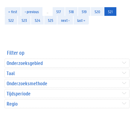
« first
‹ previous
…
517
518
519
520
521
522
523
524
525
next ›
last »
Filter op
Onderzoeksgebied
Taal
Onderzoeksmethode
Tijdsperiode
Regio