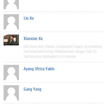
Lin Xu
Xiaoxiao Xu
20e Eeuw
Azië
Chinees
Comparatief
Engels
Geschiedenis
Literatuurwetenschap
Middeleeuwen
Religie
Taal- En
Tekstanalyse
Wijsbegeerte En Filosofie
Ayang Utriza Yakin
Gang Yang