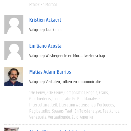
Ethiek En Moraal
Kristien Ackaert
Vakgroep Taalkunde
Emiliano Acosta
Vakgroep Wijsbegeerte en Moraalwetenschap
Matías Adam-Barrios
Vakgroep Vertalen, tolken en communicatie
19e Eeuw
20e Eeuw
Comparatief
Engels
Frans
Geschiedenis
Iconografie En Beeldanalyse
Interculturaliteit
Literatuurwetenschap
Portugees
Regiostudies
Spaans
Taal- En Tekstanalyse
Taalkunde
Venezuela
Vertaalkunde
Zuid-Amerika