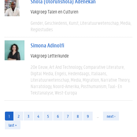
Shola (Olorunshola) Adenekan
Vakgroep Talen en Culturen
Gender
Geschiedenis
Kunst
Literatuurwetenschap
Media
Regiostudies
Simona Adinolfi
Vakgroep Letterkunde
20e Eeuw
Art And Technology
Comparative Literature
Digital Media
Engels
Hedendaags
Italiaans
Literatuurwetenschap
Media
Migration
Narrative Theory
Narratology
Noord-Amerika
Posthumanism
Taal- En
Tekstanalyse
West-Europa
1
2
3
4
5
6
7
8
9
…
next ›
last »