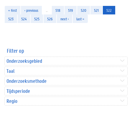
« first
‹ previous
…
518
519
520
521
522
523
524
525
526
next ›
last »
Filter op
Onderzoeksgebied
Taal
Onderzoeksmethode
Tijdsperiode
Regio