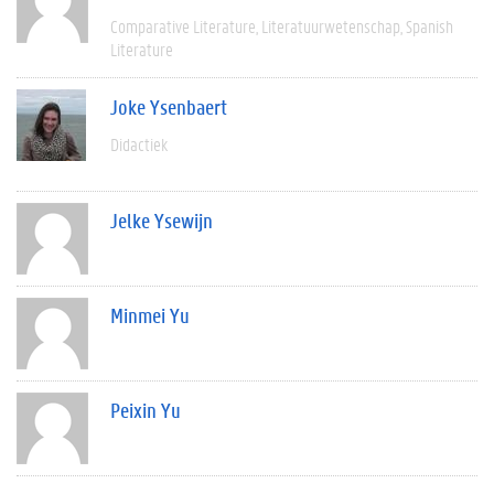
Comparative Literature
Literatuurwetenschap
Spanish
Literature
Joke Ysenbaert
Didactiek
Jelke Ysewijn
Minmei Yu
Peixin Yu