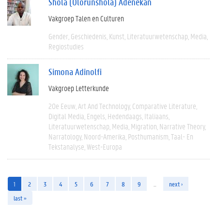
Shola (Olorunshola) Adenekan
Vakgroep Talen en Culturen
Gender
Geschiedenis
Kunst
Literatuurwetenschap
Media
Regiostudies
Simona Adinolfi
Vakgroep Letterkunde
20e Eeuw
Art And Technology
Comparative Literature
Digital Media
Engels
Hedendaags
Italiaans
Literatuurwetenschap
Media
Migration
Narrative Theory
Narratology
Noord-Amerika
Posthumanism
Taal- En
Tekstanalyse
West-Europa
1
2
3
4
5
6
7
8
9
…
next ›
last »