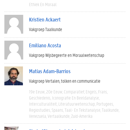
Ethiek En Moraal
Kristien Ackaert
Vakgroep Taalkunde
Emiliano Acosta
Vakgroep Wijsbegeerte en Moraalwetenschap
Matías Adam-Barrios
Vakgroep Vertalen, tolken en communicatie
19e Eeuw
20e Eeuw
Comparatief
Engels
Frans
Geschiedenis
Iconografie En Beeldanalyse
Interculturaliteit
Literatuurwetenschap
Portugees
Regiostudies
Spaans
Taal- En Tekstanalyse
Taalkunde
Venezuela
Vertaalkunde
Zuid-Amerika