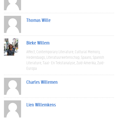
Thomas Wille
Bieke Willem
Affect
Contemporary Literature
Cultural Memory
Hedendaags
Literatuurwetenschap
Spaans
Spanish
Literature
Taal- En Tekstanalyse
Zuid-Amerika
Zuid-
Europa
Charles Willemen
Lien Willemkens