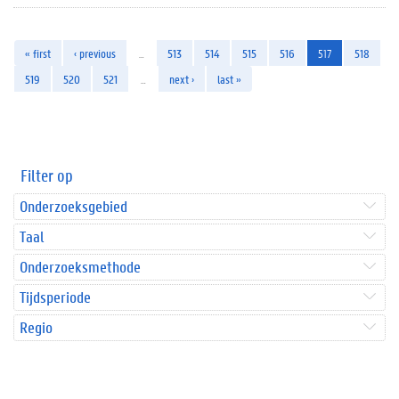
« first
‹ previous
…
513
514
515
516
517
518
519
520
521
…
next ›
last »
Filter op
Onderzoeksgebied
Taal
Onderzoeksmethode
Tijdsperiode
Regio