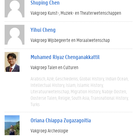
Shuping Chen
Vakgroep Kunst-, Muziek- en Theaterwetenschappen
Yihui Cheng
Vakgroep Wijsbegeerte en Moraalwetenschap
Muhamed Riyaz Chenganakkattil
Vakgroep Talen en Culturen
Arabisch
Azië
Geschiedenis
Global History
Indian Ocean
Intellectual History
Islam
Islamic History
Literatuurwetenschap
Migration History
Nabije Oosten
Oosterse Talen
Religie
South Asia
Transnational History
Turks
Oriana Chiappa Zugazagoitia
Vakgroep Archeologie