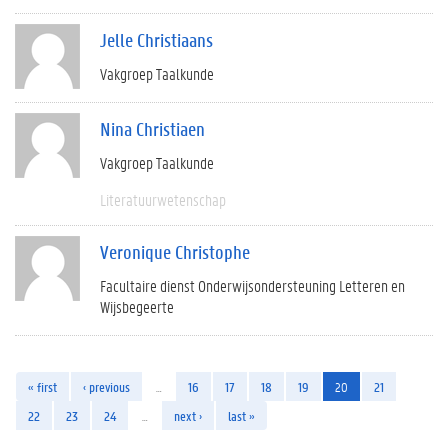
Jelle Christiaans
Vakgroep Taalkunde
Nina Christiaen
Vakgroep Taalkunde
Literatuurwetenschap
Veronique Christophe
Facultaire dienst Onderwijsondersteuning Letteren en
Wijsbegeerte
« first
‹ previous
…
16
17
18
19
20
21
22
23
24
…
next ›
last »