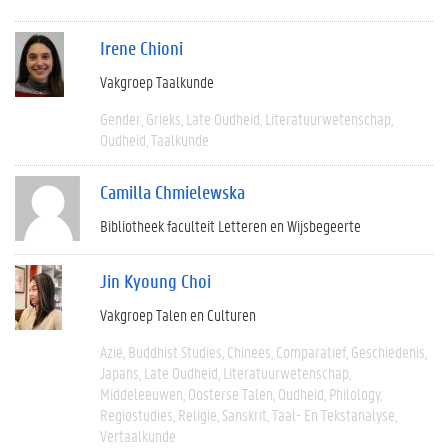
Irene Chioni
Vakgroep Taalkunde
Gender
Grieks
Late Oudheid
Literatuurwetenschap
Oudheid
Taalkunde
Camilla Chmielewska
Bibliotheek faculteit Letteren en Wijsbegeerte
Jin Kyoung Choi
Vakgroep Talen en Culturen
Azië
Buddhist Studies
Chinees
Comparatief
Geschiedenis
Japans
Late Oudheid
Literatuurwetenschap
Middeleeuwen
Oosterse Talen
Oudheid
Philology
Regiostudies
Religie
Sanskrit
Taal- En Tekstanalyse
Vertaalkunde