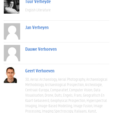
Tuur Verheyde
English Literature
Jan Verheyen
Dauwe Verhoeven
Geert Verhoeven
3D
Aerial Archaeology
Aerial Photography
Archaeological
Methodology
Archaeological Prospection
Archeologie
Centraal-Europa
Comparatief
Computer Vision
Data
Visualisation
Drone
Duits
Engels
Frans
Geografisch En
Kaart Gebaseerd
Geophysical Prospection
Hyperspectral
Imaging
Image-Based Modelling
Image Fusion
Image
Processing
Imaging Spectroscopy
Italiaans
Kunst