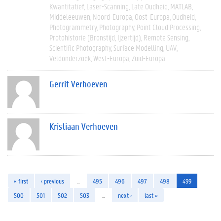
Kwantitatief
Laser-Scanning
Late Oudheid
MATLAB
Middeleeuwen
Noord-Europa
Oost-Europa
Oudheid
Photogrammetry
Photography
Point Cloud Processing
Protohistorie (bronstijd, Ijzertijd)
Remote Sensing
Scientific Photography
Surface Modelling
UAV
Veldonderzoek
West-Europa
Zuid-Europa
Gerrit Verhoeven
Kristiaan Verhoeven
« first
‹ previous
…
495
496
497
498
499
500
501
502
503
…
next ›
last »