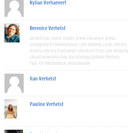
Kylian Verhaevert
Berenice Verhelst
Ancient Epic
Genre Studies
Greek Literature
Grieks
Iconografie En Beeldanalyse
Late Oudheid
Latijn
Literary
History
Literary Translation
Literature From Late Antiquity
Literatuurwetenschap
Narratology
Oudheid
Rhetoric
Taal- En Tekstanalyse
Vertaalkunde
Ilan Verhelst
Pauline Verhelst