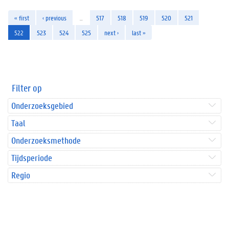
« first
‹ previous
…
517
518
519
520
521
522
523
524
525
next ›
last »
Filter op
Onderzoeksgebied
Taal
Onderzoeksmethode
Tijdsperiode
Regio