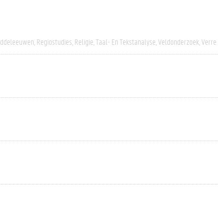
iddeleeuwen
Regiostudies
Religie
Taal- En Tekstanalyse
Veldonderzoek
Verre