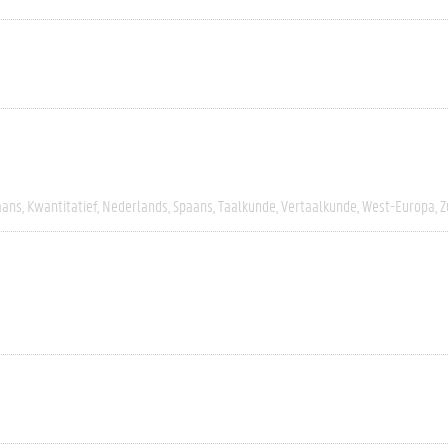
aans
Kwantitatief
Nederlands
Spaans
Taalkunde
Vertaalkunde
West-Europa
Z