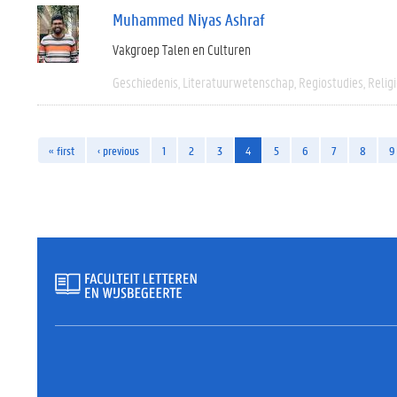
Muhammed Niyas Ashraf
Vakgroep Talen en Culturen
Geschiedenis
Literatuurwetenschap
Regiostudies
Relig
« first
‹ previous
1
2
3
4
5
6
7
8
9