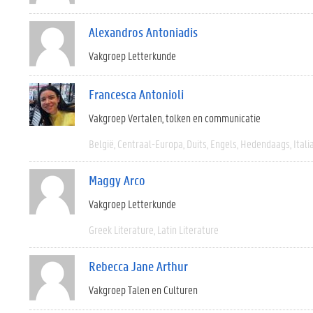
Alexandros Antoniadis
Vakgroep Letterkunde
Francesca Antonioli
Vakgroep Vertalen, tolken en communicatie
België
Centraal-Europa
Duits
Engels
Hedendaags
Itali
Maggy Arco
Vakgroep Letterkunde
Greek Literature
Latin Literature
Rebecca Jane Arthur
Vakgroep Talen en Culturen