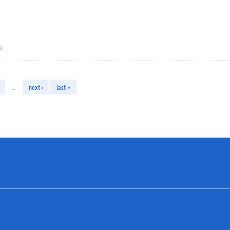
ie
…
next ›
last »