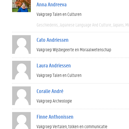
Anna Andreeva
Vakgroep Talen en Culturen
Geschiedenis
Japanese Language And Culture
Japans
M
Cato Andriessen
Vakgroep Wijsbegeerte en Moraalwetenschap
Laura Andriessen
Vakgroep Talen en Culturen
Coralie André
Vakgroep Archeologie
Finne Anthonissen
Vakgroep Vertalen, tolken en communicatie