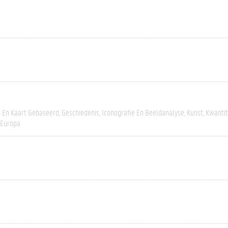
h En Kaart Gebaseerd
Geschiedenis
Iconografie En Beeldanalyse
Kunst
Kwantit
-Europa