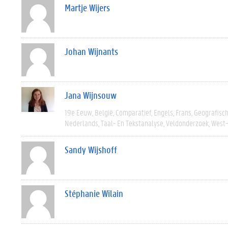
Martje Wijers
Johan Wijnants
Jana Wijnsouw
19e Eeuw
België
Comparatief
Engels
Frans
Geografisc
Nederlands
Taal- En Tekstanalyse
Veldonderzoek
West
Sandy Wijshoff
Stéphanie Wilain