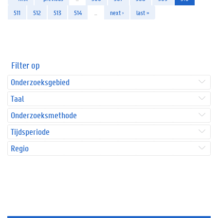
511
512
513
514
…
next ›
last »
Filter op
Onderzoeksgebied
Taal
Onderzoeksmethode
Tijdsperiode
Regio