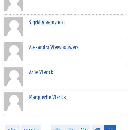
Sigrid Vlaemynck
Alexandra Vleeshouwers
Arne Vlerick
Marguerite Vlerick
« first
‹ previous
…
506
507
508
509
510