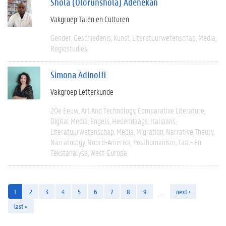
Shola (Olorunshola) Adenekan
Vakgroep Talen en Culturen
Gender
Geschiedenis
Kunst
Literatuurwetenschap
Media
Regiostudies
Simona Adinolfi
Vakgroep Letterkunde
20e Eeuw
Art And Technology
Comparative Literature
Digital Media
Engels
Hedendaags
Italiaans
Literatuurwetenschap
Media
Migration
Narrative Theory
Narratology
Noord-Amerika
Posthumanism
Taal- En
Tekstanalyse
West-Europa
1
2
3
4
5
6
7
8
9
…
next ›
last »