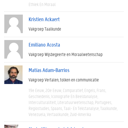
Ethiek En Moraal
Kristien Ackaert
Vakgroep Taalkunde
Emiliano Acosta
Vakgroep Wijsbegeerte en Moraalwetenschap
Matías Adam-Barrios
Vakgroep Vertalen, tolken en communicatie
19e Eeuw
20e Eeuw
Comparatief
Engels
Frans
Geschiedenis
Iconografie En Beeldanalyse
Interculturaliteit
Literatuurwetenschap
Portugees
Regiostudies
Spaans
Taal- En Tekstanalyse
Taalkunde
Venezuela
Vertaalkunde
Zuid-Amerika