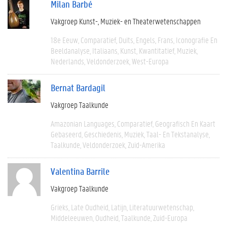
Milan Barbé
Vakgroep Kunst-, Muziek- en Theaterwetenschappen
18e Eeuw
Comparatief
Duits
Engels
Frans
Iconografie En
Beeldanalyse
Italiaans
Kunst
Kwantitatief
Muziek
Nederlands
Veldonderzoek
West-Europa
Bernat Bardagil
Vakgroep Taalkunde
Amazonian Languages
Comparatief
Geografisch En Kaart
Gebaseerd
Geschiedenis
Muziek
Taal- En Tekstanalyse
Taalkunde
Veldonderzoek
Zuid-Amerika
Valentina Barrile
Vakgroep Taalkunde
Grieks
Late Oudheid
Latijn
Literatuurwetenschap
Middeleeuwen
Oudheid
Taalkunde
Zuid-Europa