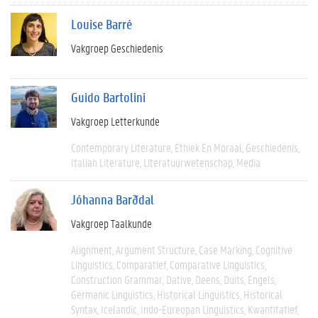
Louise Barré
Vakgroep Geschiedenis
Guido Bartolini
Vakgroep Letterkunde
Contemporary Literature
Ethiek En Moraal
Geschiedenis
Italian Literature
Literatuurwetenschap
Media
Jóhanna Barðdal
Vakgroep Taalkunde
Alignment
Argument Structure
Case Marking
Cognitive
Linguistics
Comparatief
Comparative Linguistics
Construction Grammar
Dative
Deens
Duits
Engels
Germanic Linguistics
Historical Linguistics
Historical
Syntax
Icelandic
Indo-Eureopan Linguistics
Kwantitatief