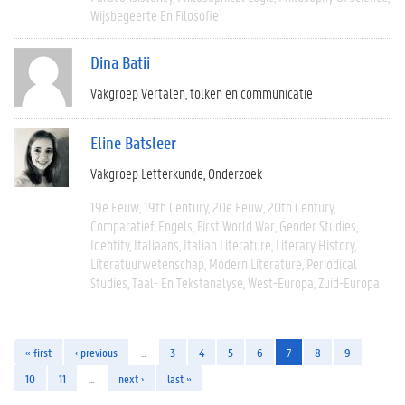
Wijsbegeerte En Filosofie
Dina Batii
Vakgroep Vertalen, tolken en communicatie
Eline Batsleer
Vakgroep Letterkunde
Onderzoek
19e Eeuw
19th Century
20e Eeuw
20th Century
Comparatief
Engels
First World War
Gender Studies
Identity
Italiaans
Italian Literature
Literary History
Literatuurwetenschap
Modern Literature
Periodical
Studies
Taal- En Tekstanalyse
West-Europa
Zuid-Europa
« first
‹ previous
…
3
4
5
6
7
8
9
10
11
…
next ›
last »