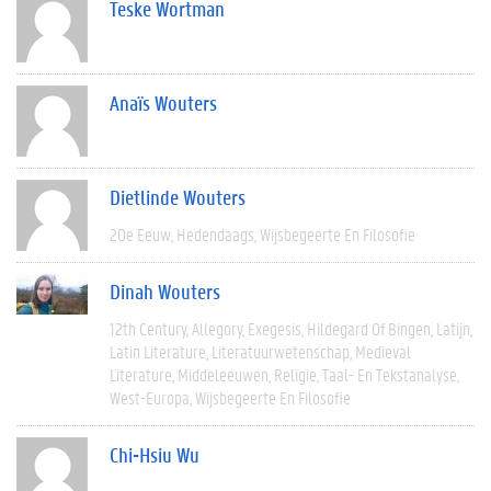
Teske Wortman
Anaïs Wouters
Dietlinde Wouters
20e Eeuw
Hedendaags
Wijsbegeerte En Filosofie
Dinah Wouters
12th Century
Allegory
Exegesis
Hildegard Of Bingen
Latijn
Latin Literature
Literatuurwetenschap
Medieval
Literature
Middeleeuwen
Religie
Taal- En Tekstanalyse
West-Europa
Wijsbegeerte En Filosofie
Chi-Hsiu Wu