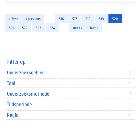
« first
‹ previous
…
516
517
518
519
520
521
522
523
524
…
next ›
last »
Filter op
Onderzoeksgebied
Taal
Onderzoeksmethode
Tijdsperiode
Regio